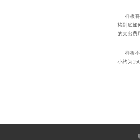
    
格到底如
的支出费
    
小约为15