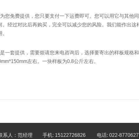
  样板将为您免费提供，您只要支付一下运费即可。您可以用它与其
何。经过对比后再购买，完全可以减少您的风险。我们能作出这
用。
  样板不是一套提供，需要烦请您来电咨询后，选择要寄出的样板规
0mm*150mm左右。一块样板为0.8公斤左右。
联系人：范经理 手机: 15122726826 电话: 022-8770627