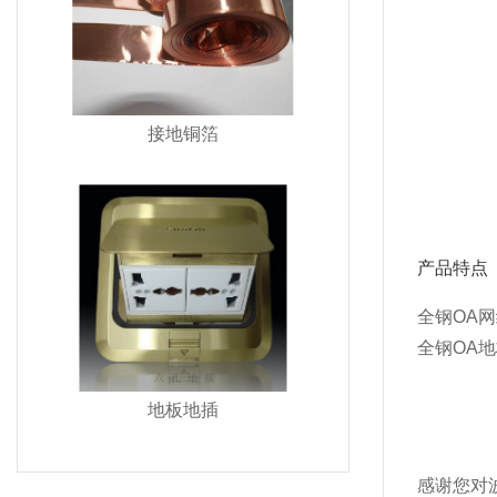
接地铜箔
全钢OA
全钢OA
地板地插
感谢您对